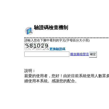
驗證碼檢查機制
請輸入您在下圖中看到的字元(字母區分大小寫)
更換驗證碼
播放圖檔聲音
說明︰
親愛的使用者，您好！由於目前系統使用人數眾
續使用本系統。感謝您的配合。