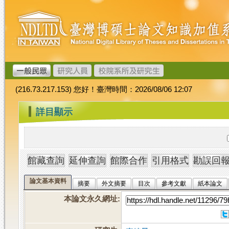
跳
臺
到
灣
主
博
要
碩
內
士
容
論
文
(216.73.217.153) 您好！臺灣時間：2026/08/06 12:07
加
值
:::
詳目顯示
系
統
論文基本資料
摘要
外文摘要
目次
參考文獻
紙本論文
本論文永久網址
: