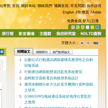
站導覽
|
首頁
|
關於本站
|
聯絡我們
|
國圖首頁
|
常見問題
|
操作說明
English
|
FB 專頁
|
Mobile
免費會員
登入
|
註冊
字體大小：
相關論文
相關期刊
熱門點閱論文
1.
以數位式行動通訊網路建構高應用性之自動
回報系統
2.
行動通信網路動態資訊監視系統實現
3.
超輕航空器航電自我檢測系統設計
4.
應用灰關聯分析方法於直升機飛行資料探勘
之研究
5.
GSM/GPRS無線通信系統於地理位置監控
之應用