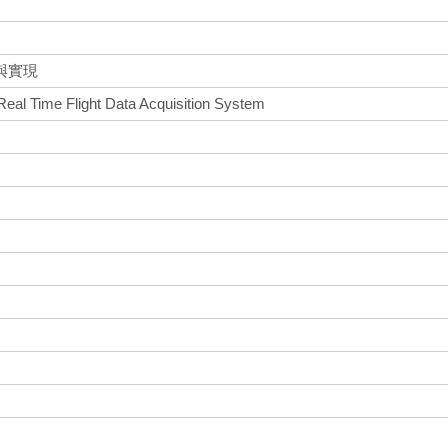
與實現
Real Time Flight Data Acquisition System