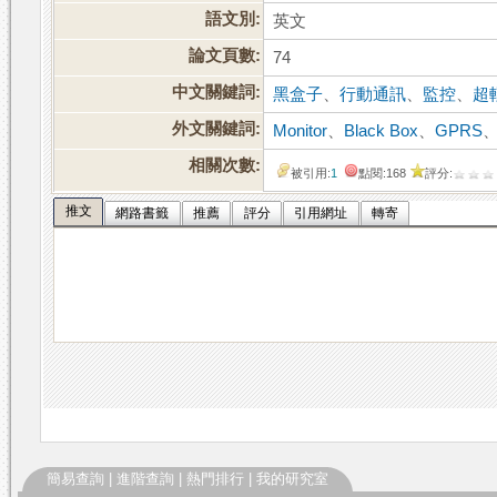
語文別:
英文
論文頁數:
74
中文關鍵詞:
黑盒子
、
行動通訊
、
監控
、
超
外文關鍵詞:
Monitor
、
Black Box
、
GPRS
相關次數:
被引用:
1
點閱:168
評分:
推文
網路書籤
推薦
評分
引用網址
轉寄
簡易查詢
|
進階查詢
|
熱門排行
|
我的研究室