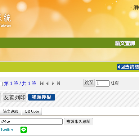
網
:::
功
能
切
換
導
覽
/1
頁
第 1 筆 / 共 1 筆
列
論文連結
QR Code
複製永久網址
Twitter