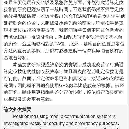
並且主要使用在安全以及緊急救災方面。雖然行動通訊定位
技術的研究已經持續了一段時間，不過我們仍然不滿意定位
的效果與精確度。本論文提出結合TOA和TA的定位方法來估
測行動台的位置，以延續及改進先前的研究，強制換手是實
現本定位技術的重要技巧。我們同時將四個不同電信業者的
門號燒錄到一張SIM卡內，藉由程式的指令執行切換基地台
的動作，並且擷取相對的TA值。此外，基地台的位置是定位
方法內重要的參數，所以有必要建製一個資料庫包含所有的
基地台資料。
本論文的研究經過許多次的實驗，成功地改善了行動通
訊定位技術的性能以及效率，並且再次的證明此定位技術是
可行的。然而，在定位結果已有相當改進，接近GPS的誤差
範圍，因此就不再適合使用GPS做為比較誤差的根據。未來
的研究，將使用更精準的差分定位技術，將使得定位技術的
結果以及誤差更有意義。
論文外文摘要
Positioning using mobile communication system is
investigated vastly for security and emergency purposes.