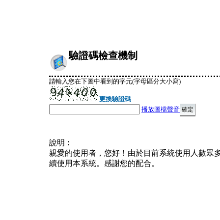
驗證碼檢查機制
請輸入您在下圖中看到的字元(字母區分大小寫)
更換驗證碼
播放圖檔聲音
說明︰
親愛的使用者，您好！由於目前系統使用人數眾
續使用本系統。感謝您的配合。