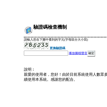
驗證碼檢查機制
請輸入您在下圖中看到的字元(字母區分大小寫)
更換驗證碼
播放圖檔聲音
說明︰
親愛的使用者，您好！由於目前系統使用人數眾
續使用本系統。感謝您的配合。