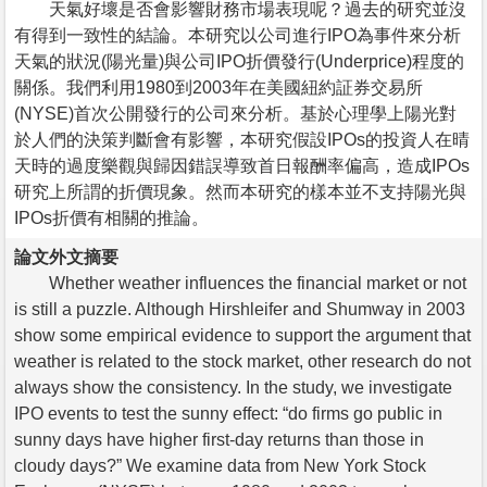
天氣好壞是否會影響財務市場表現呢？過去的研究並沒
有得到一致性的結論。本研究以公司進行IPO為事件來分析
天氣的狀況(陽光量)與公司IPO折價發行(Underprice)程度的
關係。我們利用1980到2003年在美國紐約証券交易所
(NYSE)首次公開發行的公司來分析。基於心理學上陽光對
於人們的決策判斷會有影響，本研究假設IPOs的投資人在晴
天時的過度樂觀與歸因錯誤導致首日報酬率偏高，造成IPOs
研究上所謂的折價現象。然而本研究的樣本並不支持陽光與
IPOs折價有相關的推論。
論文外文摘要
Whether weather influences the financial market or not
is still a puzzle. Although Hirshleifer and Shumway in 2003
show some empirical evidence to support the argument that
weather is related to the stock market, other research do not
always show the consistency. In the study, we investigate
IPO events to test the sunny effect: “do firms go public in
sunny days have higher first-day returns than those in
cloudy days?” We examine data from New York Stock