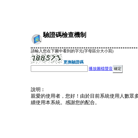
驗證碼檢查機制
請輸入您在下圖中看到的字元(字母區分大小寫)
更換驗證碼
播放圖檔聲音
說明︰
親愛的使用者，您好！由於目前系統使用人數眾
續使用本系統。感謝您的配合。