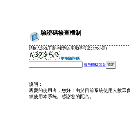
驗證碼檢查機制
請輸入您在下圖中看到的字元(字母區分大小寫)
更換驗證碼
播放圖檔聲音
說明︰
親愛的使用者，您好！由於目前系統使用人數眾
續使用本系統。感謝您的配合。