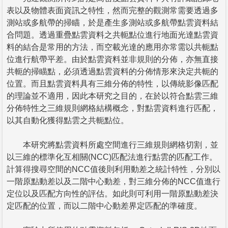
表以及物體表面資訊之特性，然而完整的觀測常需要透過多
測站或多航帶的掃瞄，於是產生多測站或多航帶點雲資料結
合問題。透過重疊點雲資料之共軛點位進行地面光達點雲資
料的結合是常用的方法，而空載光達的應用亦常需以共軛點
位進行航帶平差。由於點雲資料並非規則的分佈，亦無直接
共軛的掃瞄點，必須透過點雲資料的分佈情形來決定共軛的
位置。而且點雲資料具有三維分佈的特性，以傳統影像匹配
的理論並不適用，因此本研究之目的，在於以符合點雲三維
分佈特性之三維規則網格結構概念，對點雲資料進行匹配，
以其自動化獲得點雲之共軛點位。
本研究將點雲資料所處空間進行三維規則網格切割，並
以三維的標準化互相關(NCC)匹配法進行點雲的匹配工作。
計算得搜尋空間的NCC值後則利用動差之統計特性，分別以
一階原點動差以及二階中心動差，對三維分佈的NCC值進行
定位以及匹配方向性的評估。如此則可利用一階原點動差決
定匹配的位置，而以二階中心動差界定匹配的準確度。