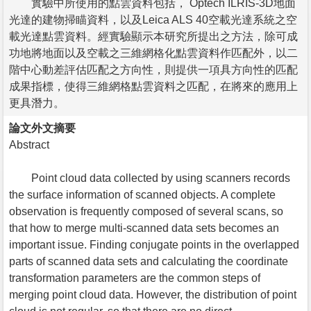
實驗中所使用的點雲資料包括， Optech ILRIS-3D地面
光達的建物掃瞄資料，以及Leica ALS 40空載光達系統之空
載光達點雲資料。經實驗顯示本研究所提出之方法，除可成
功地將地面以及空載之三維網格化點雲資料作匹配外，以二
階中心動差評估匹配之方向性，則提供一項具方向性的匹配
成果指標，使得三維網格點雲資料之匹配，在將來的應用上
更具潛力。
論文外文摘要
Abstract
Point cloud data collected by using scanners records
the surface information of scanned objects. A complete
observation is frequently composed of several scans, so
that how to merge multi-scanned data sets becomes an
important issue. Finding conjugate points in the overlapped
parts of scanned data sets and calculating the coordinate
transformation parameters are the common steps of
merging point cloud data. However, the distribution of point