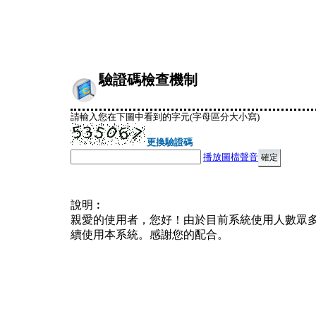
驗證碼檢查機制
請輸入您在下圖中看到的字元(字母區分大小寫)
更換驗證碼
播放圖檔聲音
說明︰
親愛的使用者，您好！由於目前系統使用人數眾
續使用本系統。感謝您的配合。