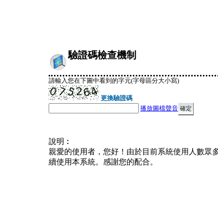
驗證碼檢查機制
請輸入您在下圖中看到的字元(字母區分大小寫)
更換驗證碼
播放圖檔聲音
說明︰
親愛的使用者，您好！由於目前系統使用人數眾
續使用本系統。感謝您的配合。