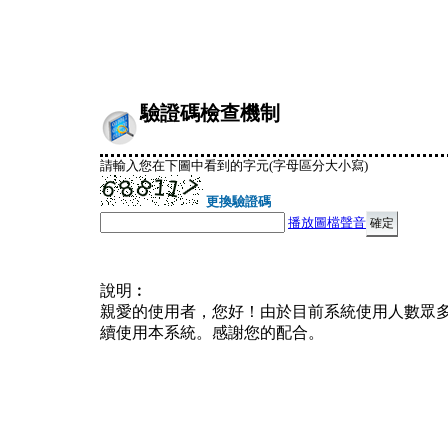
驗證碼檢查機制
請輸入您在下圖中看到的字元(字母區分大小寫)
更換驗證碼
播放圖檔聲音
說明︰
親愛的使用者，您好！由於目前系統使用人數眾
續使用本系統。感謝您的配合。