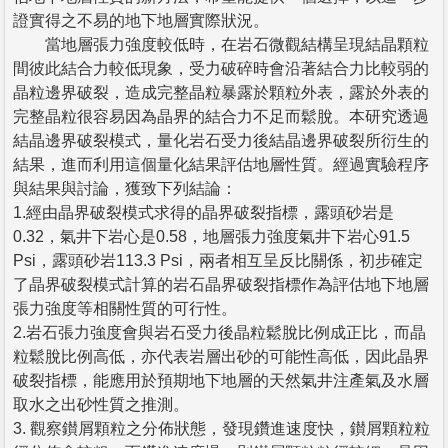
證實得之不易的地下地層實際狀況。
當地層張力強度較低時，在岩石微觀結構呈現結晶顆粒
間彼此結合力較低現象，受力破碎時會沿著結合力比較弱的
晶粒邊界破裂，造成完整晶粒暴露於顆粒外表，露於外表的
完整晶粒很容易因為晶界的結合力不足而鬆脫。本研究透過
結晶邊界破裂模式，量化岩石受力後結晶邊界破裂所衍生的
結果，進而利用這個量化結果評估地層性質。經過實驗程序
與結果與討論，獲致下列結論：
1.經由晶界破裂模式求得的晶界破裂指標，露頭砂岩是
0.32，氣井下岩心是0.58，地層張力強度氣井下岩心91.5
Psi，露頭砂岩113.3 Psi，兩者相互呈反比關係，初步確定
了晶界破裂模式計算的岩石晶界破裂指標作為評估地下地層
張力強度等相關性質的可行性。
2.岩石張力強度會與岩石受力後晶粒鬆脫比例成正比，而晶
粒鬆脫比例高低，亦代表岩層出砂的可能性高低，因此晶界
破裂指標，能應用於預期地下地層的天然氣井注產氣及水層
取水之出砂性質之推測。
3. 觀察鑚屑顆粒之分佈狀態，發現鑽進速度快，鑚屑顆粒粒