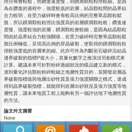
徑分佈會較粗，而鑽進速度慢，則鑚屑顆粒粒徑較細。是因
為在鑽進的過程中，強度較低的岩層，結晶顆粒間的晶界結
合力較弱，在受力破碎時會有較高比例的完整單晶顆粒鬆
脫，所以鑚屑顆粒粒徑比強度高的岩層鑚屑顆粒粗；鑽進速
度慢、強度較強的岩層，鑚屑顆粒會較細，是因為結晶顆粒
間由於晶界結合力較強關係，在受力破碎時完整單晶顆粒鬆
脫比例極低，呈現高比例的穿晶破裂，使取得的鑚屑顆粒粒
徑較強度低的岩層來的細。此亦可作為判斷岩石破碎沿結晶
邊界破裂的指標P值大小，其量化數字之推演須另創模式來
計算。建議未來可針對粉碎過細狀況的樣品建立新的模式，
達到量化評估顆粒粉碎較細之地層性質目的，並開發岩層晶
界破裂指標值與地層出砂性質及張力強度關聯之模式，達成
得到晶界破裂指標，就能得到岩層出砂狀況及張力強度等地
層性質，讓未來地質工程上能夠有另一個評估地下地層性質
的方法。
論文外文摘要
None