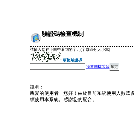
驗證碼檢查機制
請輸入您在下圖中看到的字元(字母區分大小寫)
更換驗證碼
播放圖檔聲音
說明︰
親愛的使用者，您好！由於目前系統使用人數眾
續使用本系統。感謝您的配合。