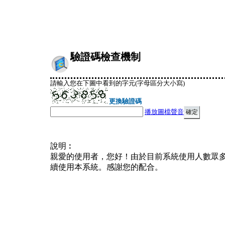
驗證碼檢查機制
請輸入您在下圖中看到的字元(字母區分大小寫)
更換驗證碼
播放圖檔聲音
說明︰
親愛的使用者，您好！由於目前系統使用人數眾
續使用本系統。感謝您的配合。