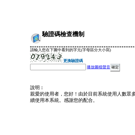
驗證碼檢查機制
請輸入您在下圖中看到的字元(字母區分大小寫)
更換驗證碼
播放圖檔聲音
說明︰
親愛的使用者，您好！由於目前系統使用人數眾
續使用本系統。感謝您的配合。