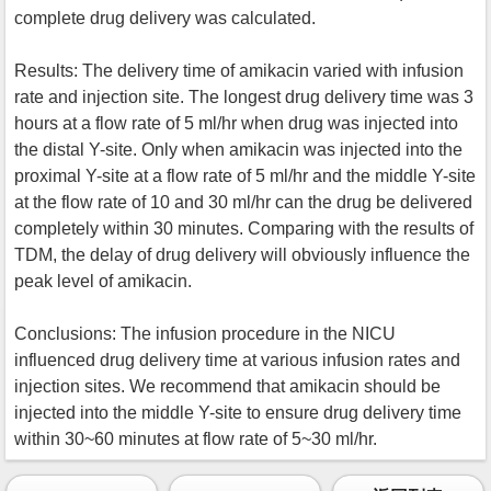
complete drug delivery was calculated.
Results: The delivery time of amikacin varied with infusion
rate and injection site. The longest drug delivery time was 3
hours at a flow rate of 5 ml/hr when drug was injected into
the distal Y-site. Only when amikacin was injected into the
proximal Y-site at a flow rate of 5 ml/hr and the middle Y-site
at the flow rate of 10 and 30 ml/hr can the drug be delivered
completely within 30 minutes. Comparing with the results of
TDM, the delay of drug delivery will obviously influence the
peak level of amikacin.
Conclusions: The infusion procedure in the NICU
influenced drug delivery time at various infusion rates and
injection sites. We recommend that amikacin should be
injected into the middle Y-site to ensure drug delivery time
within 30~60 minutes at flow rate of 5~30 ml/hr.