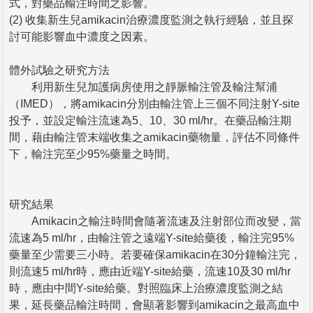
式，對藥品輸注時間之影響。
(2) 收集新生兒amikacin治療濃度監測之執行經驗，並且探
討可能影響血中濃度之因素。
體外試驗之研究方法
利用新生兒加護病房使用之靜脈輸注管及輸注幫浦
（IMED），將amikacin分別由輸注管上三個不同注射Y-site
投予，並設定輸注流速為5、10、30 ml/hr。在藥品輸注期
間，藉由輸注管末端收集之amikacin藥物量，評估不同條件
下，輸注完至少95%藥量之時間。
研究結果
Amikacin之輸注時間會隨著流速及注射部位而改變，當
流速為5 ml/hr，由輸注管之遠端Y-site給藥後，輸注完95%
藥量至少需要三小時。若要確保amikacin在30分鐘輸注完，
則流速5 ml/hr時，應由近端Y-site給藥，流速10及30 ml/hr
時，應由中間Y-site給藥。對照臨床上治療濃度監測之結
果，延長藥品輸注時間，會顯著影響到amikacin之最高血中