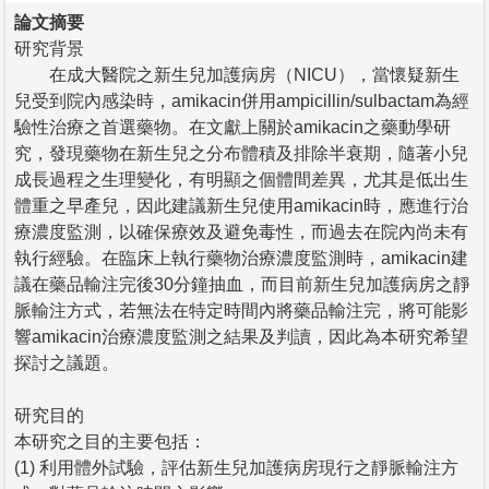
論文摘要
研究背景
在成大醫院之新生兒加護病房（NICU），當懷疑新生
兒受到院內感染時，amikacin併用ampicillin/sulbactam為經
驗性治療之首選藥物。在文獻上關於amikacin之藥動學研
究，發現藥物在新生兒之分布體積及排除半衰期，隨著小兒
成長過程之生理變化，有明顯之個體間差異，尤其是低出生
體重之早產兒，因此建議新生兒使用amikacin時，應進行治
療濃度監測，以確保療效及避免毒性，而過去在院內尚未有
執行經驗。在臨床上執行藥物治療濃度監測時，amikacin建
議在藥品輸注完後30分鐘抽血，而目前新生兒加護病房之靜
脈輸注方式，若無法在特定時間內將藥品輸注完，將可能影
響amikacin治療濃度監測之結果及判讀，因此為本研究希望
探討之議題。
研究目的
本研究之目的主要包括：
(1) 利用體外試驗，評估新生兒加護病房現行之靜脈輸注方