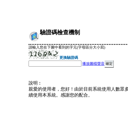
驗證碼檢查機制
請輸入您在下圖中看到的字元(字母區分大小寫)
更換驗證碼
播放圖檔聲音
說明︰
親愛的使用者，您好！由於目前系統使用人數眾
續使用本系統。感謝您的配合。