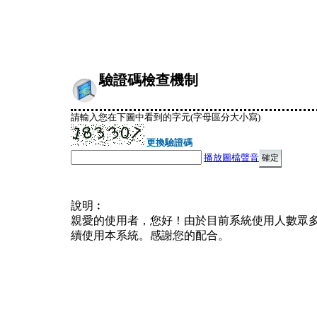
驗證碼檢查機制
請輸入您在下圖中看到的字元(字母區分大小寫)
更換驗證碼
播放圖檔聲音
說明︰
親愛的使用者，您好！由於目前系統使用人數眾
續使用本系統。感謝您的配合。