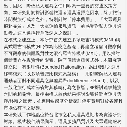
出，因此，降低私人運具之使用即為一重要的交通政策方
向。本研究對於探討影響旅運者運具選擇之因素，除了旅行
時間與旅行成本之外，特別針對「停車費用」、「大眾運具
服務品質」以及「大眾運輸服務資訊」的感受對私人運具通
勤者之運具選擇行為做深入之探討，。
在模式之建立上，本研究首先建立多項羅吉特模式(MNL)與
巢式羅吉特模式(NL)作為比較之基礎，再建立考慮可觀察與
不可觀察的個體異質性之混合羅吉特模式(MXL)，用以探討
個體間存在異質性的影響。除了個體選擇模式外，本研究更
建立以「有限理性(Bounded Rationality)」為出發點之運具
移轉模式（以多項普羅比模式為架構），用以瞭解私人運具
通勤者面對不同運具之無差異帶(Indifference Band)，以及
一般化旅行成本節省對其移轉行為之影響，並探討連續施測
之間的相關性。最後由模式校估結果探討影響通勤者運具選
擇/移轉之因素，並應用敏感度分析探討停車費用對於各運具
市場佔有率之影響。
本研究以工作地點位於台北市之私人運具通勤者為實證研究
對象。模式校估結果顯示，運具服務品質以及大眾運輸服務