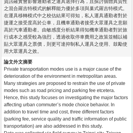
資訊確實會影響通勤者之運具選擇行為，且探討個體異質性
之混合羅吉特模式的解釋能力優於多項與巢式羅吉特模式。
在運具移轉模式中之校估結果可得知，私人運具通勤者對於
捷運之接受度高於公車，且機車通勤者接受大眾運具之意願
高於汽車通勤者。由敏感度分析結果得知機車通勤者對於旅
行成本之感受較為強烈，透過收取停車費用之政策並輔以補
貼大眾運具之票價，則更可達抑制私人運具之使用、鼓勵使
用大眾運具之效。
論文外文摘要
Private transportation modes use is a major cause of the
deterioration of the environment in metropolitan areas.
Many strategies are proposed to restrain the use of private
modes such as road pricing and parking fee etcetera.
Hence, this study focuses on investigating the major factors
affecting urban commuter’s mode choice behavior. In
addition to travel time and cost, three different factors
(parking fee, service quality and traffic information of public
transportation) are also addressed in this study.