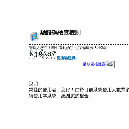
驗證碼檢查機制
請輸入您在下圖中看到的字元(字母區分大小寫)
更換驗證碼
播放圖檔聲音
說明︰
親愛的使用者，您好！由於目前系統使用人數眾
續使用本系統。感謝您的配合。