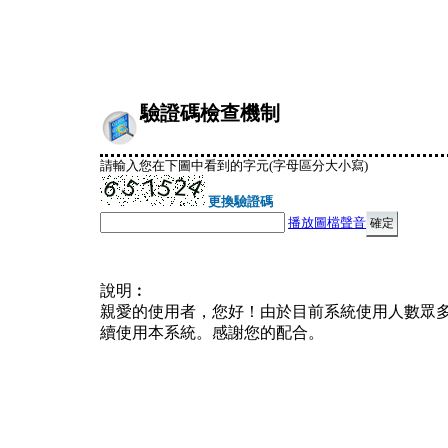
驗證碼檢查機制
請輸入您在下圖中看到的字元(字母區分大小寫)
更換驗證碼
播放圖檔聲音
說明︰
親愛的使用者，您好！由於目前系統使用人數眾
續使用本系統。感謝您的配合。