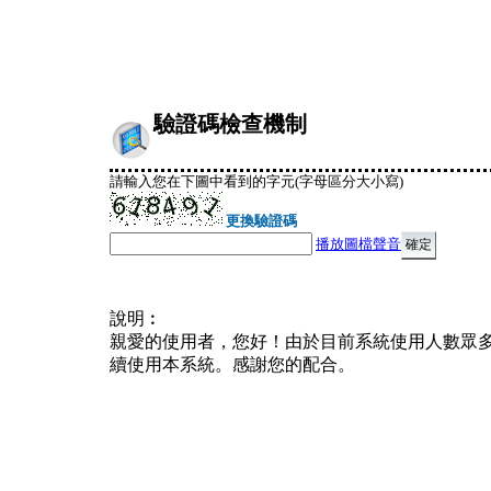
驗證碼檢查機制
請輸入您在下圖中看到的字元(字母區分大小寫)
更換驗證碼
播放圖檔聲音
說明︰
親愛的使用者，您好！由於目前系統使用人數眾
續使用本系統。感謝您的配合。