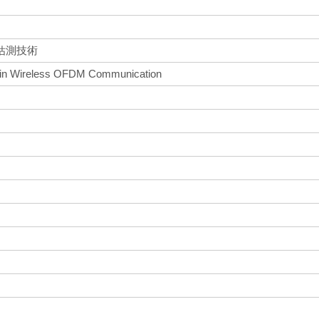
估測技術
e in Wireless OFDM Communication