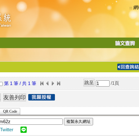
網
:::
功
能
切
換
導
覽
/1
頁
第 1 筆 / 共 1 筆
列
QR Code
複製永久網址
Twitter