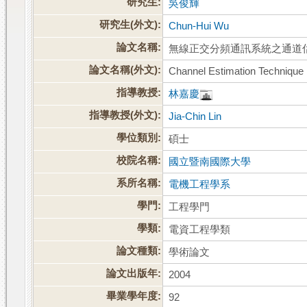
研究生:
吳俊輝
研究生(外文):
Chun-Hui Wu
論文名稱:
無線正交分頻通訊系統之通道
論文名稱(外文):
Channel Estimation Techniqu
指導教授:
林嘉慶
指導教授(外文):
Jia-Chin Lin
學位類別:
碩士
校院名稱:
國立暨南國際大學
系所名稱:
電機工程學系
學門:
工程學門
學類:
電資工程學類
論文種類:
學術論文
論文出版年:
2004
畢業學年度:
92