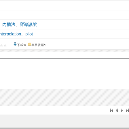
、
內插法
、
嚮導訊號
interpolation
、
pilot
下載:0
書目收藏:1