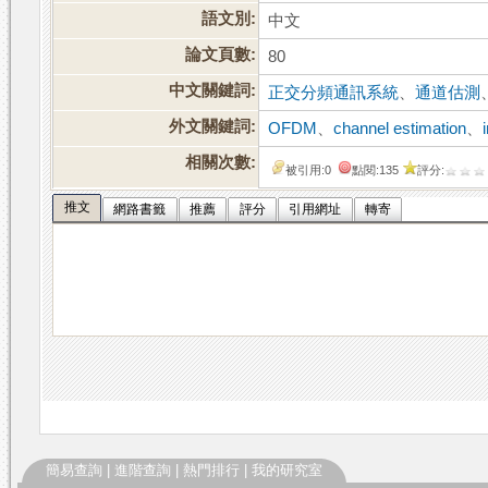
語文別:
中文
論文頁數:
80
中文關鍵詞:
正交分頻通訊系統
、
通道估測
外文關鍵詞:
OFDM
、
channel estimation
、
相關次數:
被引用:0
點閱:135
評分:
推文
網路書籤
推薦
評分
引用網址
轉寄
簡易查詢
|
進階查詢
|
熱門排行
|
我的研究室