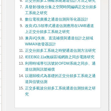
6.
正交分頻多工傳輸系統通道估計方法之研究
7.
具發射/接收分集之空間時間編碼正交分頻多
工系統之研究
8.
數位電視廣播之通道估測與等化器設計
9.
改良式LS領導式通道估測應用在UWB通道
上正交分頻多工系統之研究
10.
兼具I/Q失衡、直流補償與通道估計之頻域
WiMAX收發器設計
11.
正交分頻多工系統之時變通道估測方法研究
12.
IEEE802.11a無線區域網路之同步電路研究
13.
利用時域導引訊號於OFDM系統之同步、通
道估測與訊號補償
14.
以迴歸模式為基礎的正交分頻多工系統之通
道與信號估測
15.
正交多載波分頻多工系統通道估測技術之研
究