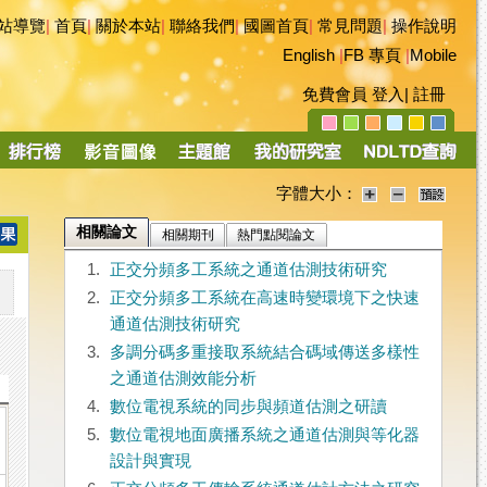
站導覽
|
首頁
|
關於本站
|
聯絡我們
|
國圖首頁
|
常見問題
|
操作說明
English
|
FB 專頁
|
Mobile
免費會員
登入
|
註冊
字體大小：
相關論文
相關期刊
熱門點閱論文
1.
正交分頻多工系統之通道估測技術研究
2.
正交分頻多工系統在高速時變環境下之快速
通道估測技術研究
3.
多調分碼多重接取系統結合碼域傳送多樣性
之通道估測效能分析
4.
數位電視系統的同步與頻道估測之研讀
5.
數位電視地面廣播系統之通道估測與等化器
設計與實現