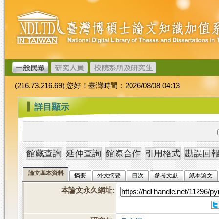
跳
臺
到
灣
主
博
要
碩
內
士
容
論
文
(216.73.216.69) 您好！臺灣時間：2026/08/08 04:13
加
值
:::
詳目顯示
系
統
論文基本資料
摘要
外文摘要
目次
參考文獻
紙本論文
本論文永久網址
: