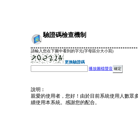
驗證碼檢查機制
請輸入您在下圖中看到的字元(字母區分大小寫)
更換驗證碼
播放圖檔聲音
說明︰
親愛的使用者，您好！由於目前系統使用人數眾
續使用本系統。感謝您的配合。