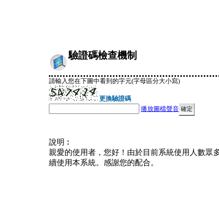
驗證碼檢查機制
請輸入您在下圖中看到的字元(字母區分大小寫)
更換驗證碼
播放圖檔聲音
說明︰
親愛的使用者，您好！由於目前系統使用人數眾
續使用本系統。感謝您的配合。