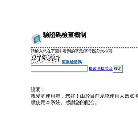
驗證碼檢查機制
請輸入您在下圖中看到的字元(字母區分大小寫)
更換驗證碼
播放圖檔聲音
說明︰
親愛的使用者，您好！由於目前系統使用人數眾
續使用本系統。感謝您的配合。