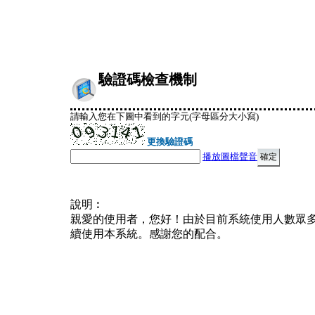
驗證碼檢查機制
請輸入您在下圖中看到的字元(字母區分大小寫)
更換驗證碼
播放圖檔聲音
說明︰
親愛的使用者，您好！由於目前系統使用人數眾
續使用本系統。感謝您的配合。