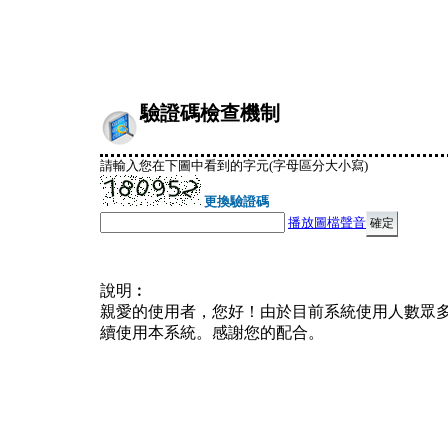
驗證碼檢查機制
請輸入您在下圖中看到的字元(字母區分大小寫)
更換驗證碼
播放圖檔聲音
說明︰
親愛的使用者，您好！由於目前系統使用人數眾
續使用本系統。感謝您的配合。