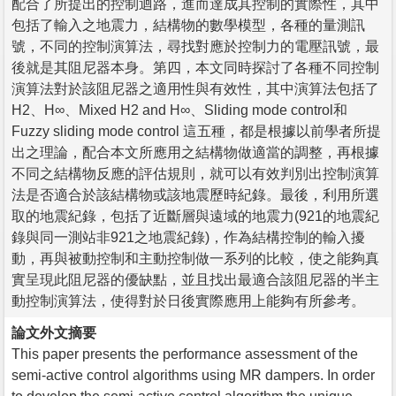
配合了所提出的控制迴路，進而達成其控制的實際性，其中
包括了輸入之地震力，結構物的數學模型，各種的量測訊
號，不同的控制演算法，尋找對應於控制力的電壓訊號，最
後就是其阻尼器本身。第四，本文同時探討了各種不同控制
演算法對於該阻尼器之適用性與有效性，其中演算法包括了
H2、H∞、Mixed H2 and H∞、Sliding mode control和
Fuzzy sliding mode control 這五種，都是根據以前學者所提
出之理論，配合本文所應用之結構物做適當的調整，再根據
不同之結構物反應的評估規則，就可以有效判別出控制演算
法是否適合於該結構物或該地震歷時紀錄。最後，利用所選
取的地震紀錄，包括了近斷層與遠域的地震力(921的地震紀
錄與同一測站非921之地震紀錄)，作為結構控制的輸入擾
動，再與被動控制和主動控制做一系列的比較，使之能夠真
實呈現此阻尼器的優缺點，並且找出最適合該阻尼器的半主
動控制演算法，使得對於日後實際應用上能夠有所參考。
論文外文摘要
This paper presents the performance assessment of the
semi-active control algorithms using MR dampers. In order