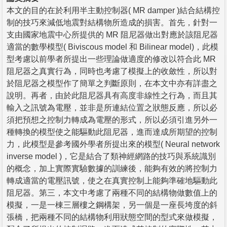
本文的目的在於利用半主動控制器( MR damper )結合結構控
制的技巧來減低地震對結構物所造成的損害。首先，針對一
支由國家地震中心所提供的 MR 阻尼器做出對應於該阻尼器
適當的數學模型( Biviscous model 和 Bilinear model)，此模
型考慮以前學者所提出一些理論做適度的修改以符合此 MR
阻尼器之真實行為，同時也考慮了模擬上的收斂性，所以對
於阻尼器之模型作了簡單之判斷原則，在本文中亦有詳盡之
說明。再者，由於此阻尼器具有高度非線性之行為，而且其
輸入之訊號為電壓，並非是所連結位置之狀態反應，所以必
須把預想之控制力轉成為電壓的形式，所以必須引進另外一
種轉換的模型使之能驅動此阻尼器，進而達成所期望的控制
力，此模型是參考國外學者所提出來的模型( Neural network
inverse model )，它是結合了類神經網路的技巧與系統識別
的概念，加上實際實驗數據的訓練後，能夠有效的將控制力
轉成適當的電壓訊號，使之在真實控制上能夠準確地驅動此
阻尼器。第三，本文中考慮了兩種不同的結構物做數值上的
模擬，一是一棟三層樓之鋼構架，另一個是一座長垮度的斜
張橋，把兩種不同的結構物利用狀態空間的型式來做模擬，