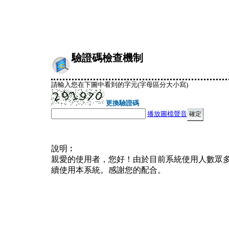
驗證碼檢查機制
請輸入您在下圖中看到的字元(字母區分大小寫)
更換驗證碼
播放圖檔聲音
說明︰
親愛的使用者，您好！由於目前系統使用人數眾
續使用本系統。感謝您的配合。