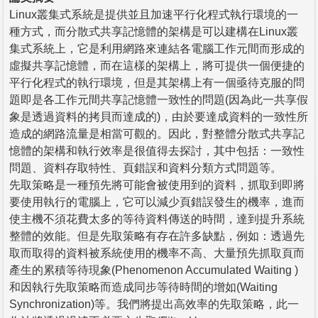
Linux叢集式系統是提供並且加速平行化程式執行環境的一
種方式，而分散式共享記憶體的架構是可以建構在Linux叢
集式系統上，它是利用網路來連結各電腦工作元間而形成的
虛擬共享記憶體，而在這樣的架構上，將可提供一個便捷的
平行化程式的執行環境，但是其架構上有一個亟待克服的問
題即是各工作元間共享記憶體一致性的問題(因為此一共享假
象是透過資料的拷貝而達成的)，由於要達成資料的一致性所
造成的網路流量是相當可觀的。因此，對整體分散式共享記
憶體的架構和執行效率是很值得去探討，其中包括：一致性
問題、資料存取特性、頁錯誤和資料分類方式問題等。
先取策略是一種預先將可能會被使用到的資料，抓取到即將
要使用執行的電腦上，它可以減少頁錯誤發生的機率，進而
使主機不須花費太多的等待資料傳送的時間，達到提升系統
整體的效能。但是先取策略有存在許多缺點，例如：透過先
取而取得的資料被系統使用的機率不高、大量預先抓取頁而
產生的累積等待現象(Phenomenon Accumulated Waiting )
和因執行先取策略而造成同步等待時間的增如(Waiting
Synchronization)等。我們將提出高效率的先取策略，此一