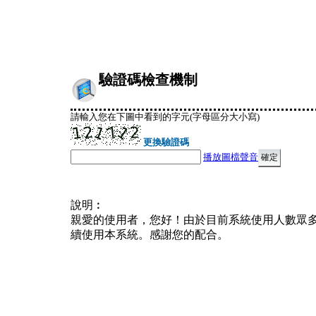
驗證碼檢查機制
請輸入您在下圖中看到的字元(字母區分大小寫)
更換驗證碼
播放圖檔聲音
說明︰
親愛的使用者，您好！由於目前系統使用人數眾
續使用本系統。感謝您的配合。