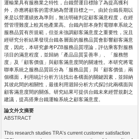
運輸業具有服務業之特性，台鐵營運目標除了為提高獲利
外，亦應將顧客的需求納為營運目標之一。由於台鐵長期以
來是以營運績效為準則，無法明確判定顧客滿意程度，在經
營管理難度上較其他產業高。台鐵內部本身對電聯車系統之
服務品質有所規範，但並未強調顧客滿意度之重要性，況且
經研究分析結果發現台鐵各層面的服務品質會影響顧客滿意
度，因此，本研究參考PZB服務品質理論，評估乘客對服務
項目的滿意程度，並歸納「產品品質妥善率」、「服務態
度」及「顧客價值」與顧客滿意度間的關連性。本研究將電
聯車系統之服務品質區分為「服務品質」與「顧客價值」兩
個構面，利用統計分析方法找出各構面的關鍵因素，並歸納
其彼此間的相關性，最後利用迴歸分析方式探討此兩構面與
顧客滿意度間的關係。研究結果可提供台鐵未來經營規劃之
建議，提高搭乘台鐵運輸系統之顧客滿意度。
論文外文摘要
ABSTRACT
This research studies TRA’s current customer satisfaction