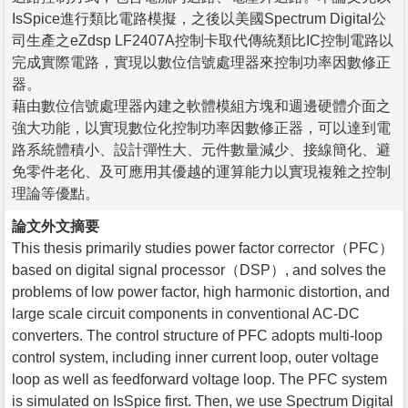
IsSpice進行類比電路模擬，之後以美國Spectrum Digital公
司生產之eZdsp LF2407A控制卡取代傳統類比IC控制電路以
完成實際電路，實現以數位信號處理器來控制功率因數修正
器。
藉由數位信號處理器內建之軟體模組方塊和週邊硬體介面之
強大功能，以實現數位化控制功率因數修正器，可以達到電
路系統體積小、設計彈性大、元件數量減少、接線簡化、避
免零件老化、及可應用其優越的運算能力以實現複雜之控制
理論等優點。
論文外文摘要
This thesis primarily studies power factor corrector（PFC）
based on digital signal processor（DSP）, and solves the
problems of low power factor, high harmonic distortion, and
large scale circuit components in conventional AC-DC
converters. The control structure of PFC adopts multi-loop
control system, including inner current loop, outer voltage
loop as well as feedforward voltage loop. The PFC system
is simulated on IsSpice first. Then, we use Spectrum Digital