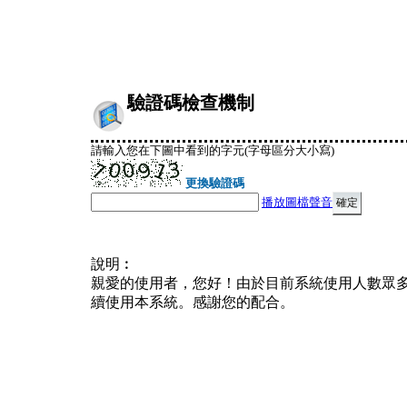
驗證碼檢查機制
請輸入您在下圖中看到的字元(字母區分大小寫)
更換驗證碼
播放圖檔聲音
說明︰
親愛的使用者，您好！由於目前系統使用人數眾
續使用本系統。感謝您的配合。