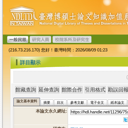
跳
臺
到
灣
主
博
要
碩
內
士
容
論
文
(216.73.216.170) 您好！臺灣時間：2026/08/09 01:23
加
值
:::
詳目顯示
系
統
論文基本資料
摘要
目次
參考文獻
電子全文
紙本論文
本論文永久網址
: