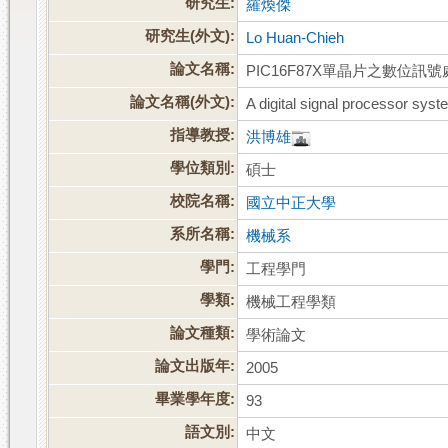
研究生:
羅煥傑
研究生(外文):
Lo Huan-Chieh
論文名稱:
PIC16F87X單晶片之數位訊
論文名稱(外文):
A digital signal processor sys
指導教授:
洪博雄
學位類別:
碩士
校院名稱:
國立中正大學
系所名稱:
機械系
學門:
工程學門
學類:
機械工程學類
論文種類:
學術論文
論文出版年:
2005
畢業學年度:
93
語文別:
中文