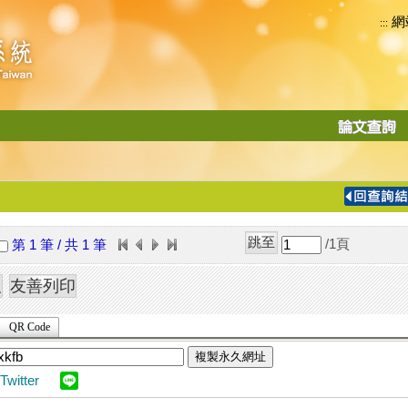
網
:::
功
能
切
換
導
覽
/1
頁
第 1 筆 / 共 1 筆
列
QR Code
複製永久網址
Twitter