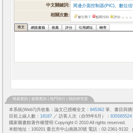
中文關鍵詞:
周邊介面控制器(PIC)
、
數位信
相關次數:
被引用:
7
點閱:533
評分:
推文
網路書籤
推薦
評分
引用網址
轉寄
簡易查詢
|
進階查詢
|
熱門排行
|
我的研究室
本系統(Web7)共收集：論文已授權全文：
845362
筆、書目與摘
目前上線人數：
18187
／ 訪客人次（自99年6月）：
835565524
國家圖書館著作權聲明 Copyright © 2010 All rights reserved.
本館地址：100201 臺北市中山南路20號 電話：02-2361-913