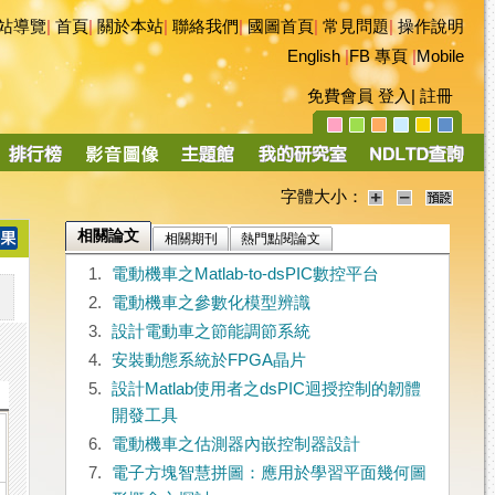
站導覽
|
首頁
|
關於本站
|
聯絡我們
|
國圖首頁
|
常見問題
|
操作說明
English
|
FB 專頁
|
Mobile
免費會員
登入
|
註冊
字體大小：
相關論文
相關期刊
熱門點閱論文
1.
電動機車之Matlab-to-dsPIC數控平台
2.
電動機車之參數化模型辨識
3.
設計電動車之節能調節系統
4.
安裝動態系統於FPGA晶片
5.
設計Matlab使用者之dsPIC迴授控制的韌體
開發工具
6.
電動機車之估測器內嵌控制器設計
7.
電子方塊智慧拼圖：應用於學習平面幾何圖