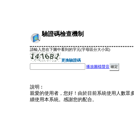
驗證碼檢查機制
請輸入您在下圖中看到的字元(字母區分大小寫)
更換驗證碼
播放圖檔聲音
說明︰
親愛的使用者，您好！由於目前系統使用人數眾
續使用本系統。感謝您的配合。