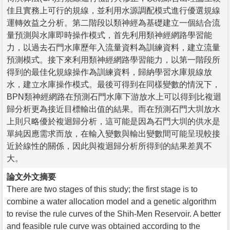
佳且實務上可行的規線，並利用水源調配模式進行優選規線
運轉效益之分析。第二階段以類神經為基礎建立一個結合流
量預測與水庫即時操作模式，首先利用類神經網路學習能
力，以過去石門水庫歷年入流量資料為訓練資料，建立流量
預測模式。接下來利用類神經網路學習能力，以第一階段所
得到的最佳化規線操作為訓練資料，歸納學習水庫規線放
水，建立水庫操作模式。最後可得到在同樣變數的情況下，
BPN類神經網路在預測石門水庫下游放水上可以得到比複迴
歸分析更為接近目標輸出值的結果。而在預測石門大圳放水
上則只略優於複迴歸分析，這可能是因為石門大圳的供水是
單純因應需求而放，在輸入變數與輸出變數間可能呈現較接
近於線性的關係，因此與複迴歸分析所得到的結果差異不
大。
論文外文摘要
There are two stages of this study; the first stage is to
combine a water allocation model and a genetic algorithm
to revise the rule curves of the Shih-Men Reservoir. A better
and feasible rule curve was obtained according to the