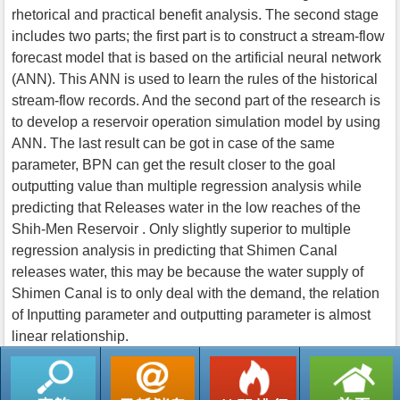
rhetorical and practical benefit analysis. The second stage
includes two parts; the first part is to construct a stream-flow
forecast model that is based on the artificial neural network
(ANN). This ANN is used to learn the rules of the historical
stream-flow records. And the second part of the research is
to develop a reservoir operation simulation model by using
ANN. The last result can be got in case of the same
parameter, BPN can get the result closer to the goal
outputting value than multiple regression analysis while
predicting that Releases water in the low reaches of the
Shih-Men Reservoir . Only slightly superior to multiple
regression analysis in predicting that Shimen Canal
releases water, this may be because the water supply of
Shimen Canal is to only deal with the demand, the relation
of Inputting parameter and outputting parameter is almost
linear relationship.
返回列表