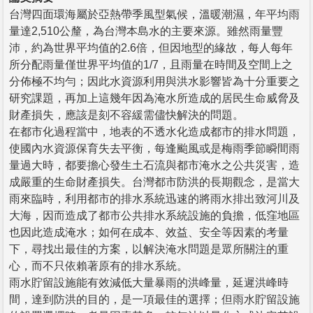
台灣四面環海屬於亞熱帶季風型氣候，溫暖潮濕，年平均雨
量達2,510公釐，為台灣本島水的主要來源。雖然雨量豐
沛，約為世界平均值的2.6倍，但因地型的緣故，每人每年
所分配雨量僅世界平均值的1/7，且雨量在時間及空間上之
分佈極不均勻；因此水資源利用與洪水影響皆為十分重要之
研究課題，再加上這幾年因為淹水所造成的居民生命威脅及
財產損失，應該是刻不容緩需儘快解決的問題。
在都市化過程當中，地表的不透水化造成都市的排水問題，
使國內水資源保育失去平衡，每逢颱風或是梅雨季節瞬間雨
量過大時，都要擔心發生土石流與都市淹水之公共災害，造
成嚴重的生命財產損失。台灣都市防洪的長期觀念，是當大
雨來臨時，利用都市的排水系統迅速的將雨水排出致河川及
大海，因而造成了都市公共排水系統設施的負擔，低窪地區
也因此造成淹水；如何在成本、效益、安全等因素的考量
下，尋找出最佳的方案，以解決淹水問題是眾所關注的重
心，而不只依賴著原有的排水系統。
雨水貯留設施能有效減低大量暴雨的洪峰量，延遲洪峰時
間，達到防洪的目的，是一項最佳的選擇；但雨水貯留設施