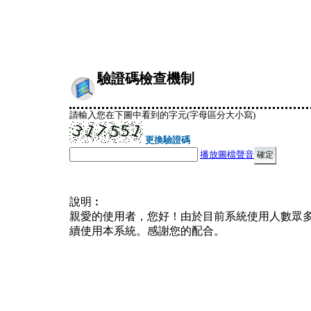
驗證碼檢查機制
請輸入您在下圖中看到的字元(字母區分大小寫)
更換驗證碼
播放圖檔聲音
說明︰
親愛的使用者，您好！由於目前系統使用人數眾
續使用本系統。感謝您的配合。