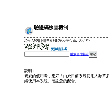
驗證碼檢查機制
請輸入您在下圖中看到的字元(字母區分大小寫)
更換驗證碼
播放圖檔聲音
說明︰
親愛的使用者，您好！由於目前系統使用人數眾
續使用本系統。感謝您的配合。