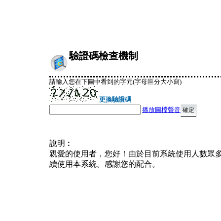
驗證碼檢查機制
請輸入您在下圖中看到的字元(字母區分大小寫)
更換驗證碼
播放圖檔聲音
說明︰
親愛的使用者，您好！由於目前系統使用人數眾
續使用本系統。感謝您的配合。