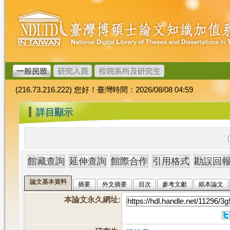
跳
臺
到
灣
主
博
要
碩
內
士
容
論
文
(216.73.216.222) 您好！臺灣時間：2026/08/08 04:59
加
值
:::
詳目顯示
系
統
論文基本資料
摘要
外文摘要
目次
參考文獻
紙本論文
本論文永久網址
: