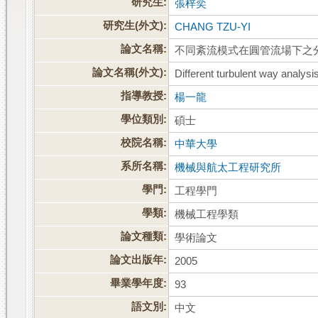
研究生:
張梓奕
研究生(外文):
CHANG TZU-YI
論文名稱:
不同紊流模式在圓管流場下之
論文名稱(外文):
Different turbulent way analysi
指導教授:
楊一龍
學位類別:
碩士
校院名稱:
中華大學
系所名稱:
機械與航太工程研究所
學門:
工程學門
學類:
機械工程學類
論文種類:
學術論文
論文出版年:
2005
畢業學年度:
93
語文別:
中文