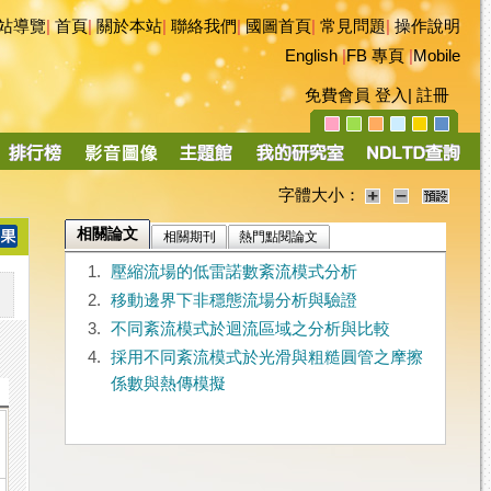
站導覽
|
首頁
|
關於本站
|
聯絡我們
|
國圖首頁
|
常見問題
|
操作說明
English
|
FB 專頁
|
Mobile
免費會員
登入
|
註冊
字體大小：
相關論文
相關期刊
熱門點閱論文
1.
壓縮流場的低雷諾數紊流模式分析
2.
移動邊界下非穩態流場分析與驗證
3.
不同紊流模式於迴流區域之分析與比較
4.
採用不同紊流模式於光滑與粗糙圓管之摩擦
係數與熱傳模擬