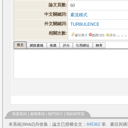
論文頁數:
60
中文關鍵詞:
紊流模式
外文關鍵詞:
TURBULENCE
相關次數:
被引用:
3
點閱:321
評分:
推文
網路書籤
推薦
評分
引用網址
轉寄
簡易查詢
|
進階查詢
|
熱門排行
|
我的研究室
本系統(Web2)共收集：論文已授權全文：
845362
筆、書目與摘