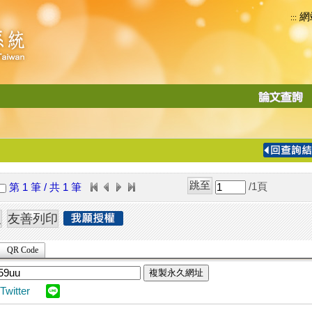
網
:::
功
能
切
換
導
覽
/1
頁
第 1 筆 / 共 1 筆
列
QR Code
複製永久網址
Twitter