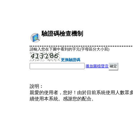
驗證碼檢查機制
請輸入您在下圖中看到的字元(字母區分大小寫)
更換驗證碼
播放圖檔聲音
說明︰
親愛的使用者，您好！由於目前系統使用人數眾
續使用本系統。感謝您的配合。