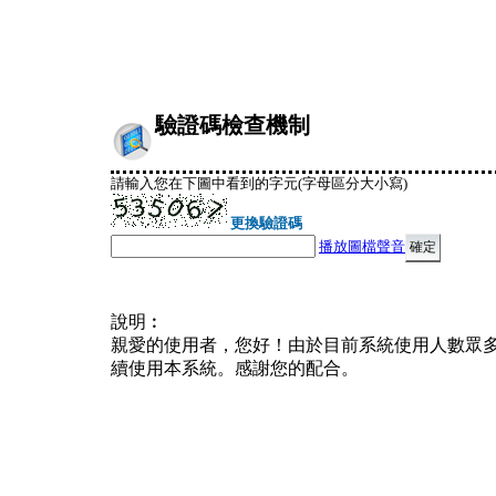
驗證碼檢查機制
請輸入您在下圖中看到的字元(字母區分大小寫)
更換驗證碼
播放圖檔聲音
說明︰
親愛的使用者，您好！由於目前系統使用人數眾
續使用本系統。感謝您的配合。