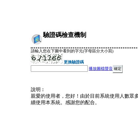
驗證碼檢查機制
請輸入您在下圖中看到的字元(字母區分大小寫)
更換驗證碼
播放圖檔聲音
說明︰
親愛的使用者，您好！由於目前系統使用人數眾
續使用本系統。感謝您的配合。