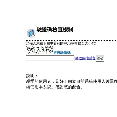
驗證碼檢查機制
請輸入您在下圖中看到的字元(字母區分大小寫)
更換驗證碼
播放圖檔聲音
說明︰
親愛的使用者，您好！由於目前系統使用人數眾
續使用本系統。感謝您的配合。