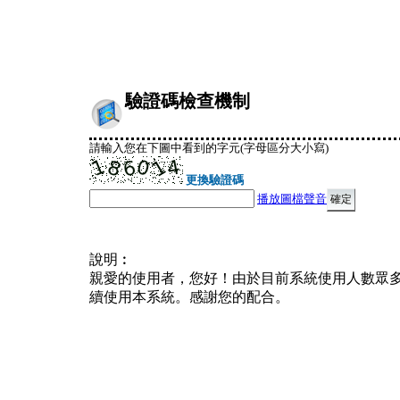
驗證碼檢查機制
請輸入您在下圖中看到的字元(字母區分大小寫)
更換驗證碼
播放圖檔聲音
說明︰
親愛的使用者，您好！由於目前系統使用人數眾
續使用本系統。感謝您的配合。