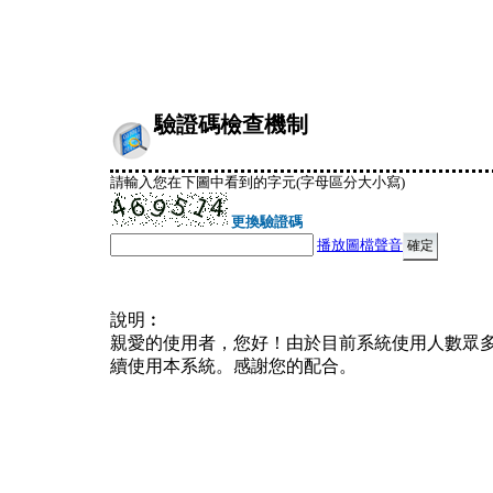
驗證碼檢查機制
請輸入您在下圖中看到的字元(字母區分大小寫)
更換驗證碼
播放圖檔聲音
說明︰
親愛的使用者，您好！由於目前系統使用人數眾
續使用本系統。感謝您的配合。